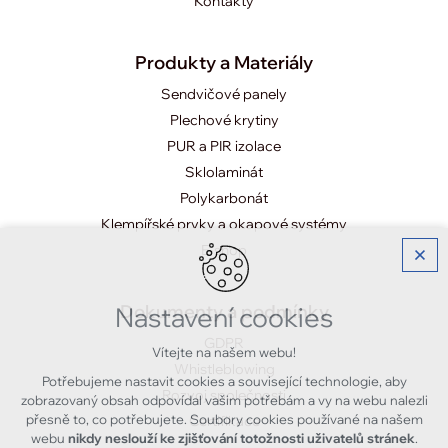
Kontakty
Produkty a Materiály
Sendvičové panely
Plechové krytiny
PUR a PIR izolace
Sklolaminát
Polykarbonát
Klempířské prvky a okapové systémy
E-shop
Dokumenty a podmínky
Nastavení cookies
GDPR
Vítejte na našem webu!
Whistleblowing
Potřebujeme nastavit cookies a související technologie, aby
Rozvoj společnosti
zobrazovaný obsah odpovídal vašim potřebám a vy na webu nalezli
přesně to, co potřebujete. Soubory cookies používané na našem
Certifikace
webu
nikdy neslouží ke zjišťování totožnosti uživatelů stránek
.