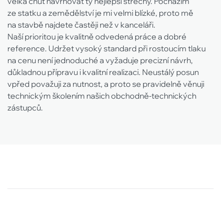
velká chuť navrhovat ty nejlepší střechy. Pocházím
ze statku a zemědělství je mi velmi blízké, proto mě
na stavbě najdete častěji než v kanceláři.
Naší prioritou je kvalitně odvedená práce a dobré
reference. Udržet vysoký standard při rostoucím tlaku
na cenu není jednoduché a vyžaduje precizní návrh,
důkladnou přípravu i kvalitní realizaci. Neustálý posun
vpřed považuji za nutnost, a proto se pravidelně věnuji
technickým školením našich obchodně-technických
zástupců.