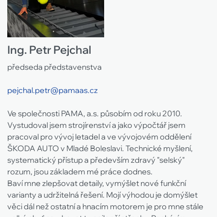
Ing. Petr Pejchal
předseda představenstva
pejchal.petr@pamaas.cz
Ve společnosti PAMA, a.s. působím od roku 2010.
Vystudoval jsem strojírenství a jako výpočtář jsem
pracoval pro vývoj letadel a ve vývojovém oddělení
ŠKODA AUTO v Mladé Boleslavi. Technické myšlení,
systematický přístup a především zdravý "selský"
rozum, jsou základem mé práce dodnes.
Baví mne zlepšovat detaily, vymýšlet nové funkční
varianty a udržitelná řešení. Mojí výhodou je domýšlet
věci dál než ostatní a hnacím motorem je pro mne stále