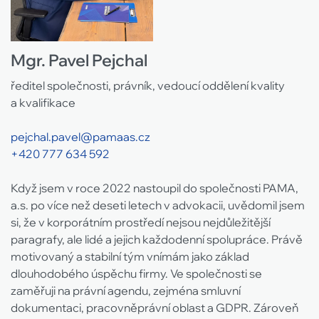
Mgr. Pavel Pejchal
ředitel společnosti, právník, vedoucí oddělení kvality
a kvalifikace
pejchal.pavel@pamaas.cz
+420 777 634 592
Když jsem v roce 2022 nastoupil do společnosti PAMA,
a.s. po více než deseti letech v advokacii, uvědomil jsem
si, že v korporátním prostředí nejsou nejdůležitější
paragrafy, ale lidé a jejich každodenní spolupráce. Právě
motivovaný a stabilní tým vnímám jako základ
dlouhodobého úspěchu firmy. Ve společnosti se
zaměřuji na právní agendu, zejména smluvní
dokumentaci, pracovněprávní oblast a GDPR. Zároveň