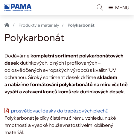
MENU
Produkty a materiály
Polykarbonát
Polykarbonát
Dodáváme
kompletní sortiment polykarbonátových
desek
dutinkových, plných i profilovaných –
od osvědčených evropských výrobců s kvalitní UV
ochranou. Široký sortiment desek držíme
skladem
a nabízíme formátování polykarbonátů na míru včetně
vysátí a zatavení konců komůrek dutinkových desek
.
prosvětlovací desky do trapézových plechů
Polykarbonát je díky čistému čirému vzhledu, nízké
hmotnosti a vysoké houževnatosti velmi oblíbený
materiál.