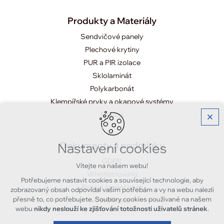
Produkty a Materiály
Sendvičové panely
Plechové krytiny
PUR a PIR izolace
Sklolaminát
Polykarbonát
Klempířské prvky a okapové systémy
E-shop
Dokumenty a podmínky
Nastavení cookies
GDPR
Vítejte na našem webu!
Whistleblowing
Potřebujeme nastavit cookies a související technologie, aby
Rozvoj společnosti
zobrazovaný obsah odpovídal vašim potřebám a vy na webu nalezli
přesně to, co potřebujete. Soubory cookies používané na našem
Certifikace
webu
nikdy neslouží ke zjišťování totožnosti uživatelů stránek
.