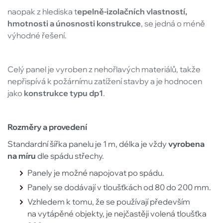
naopak z hlediska t
epelně-izolačních vlastností,
hmotnosti a únosnosti konstrukce
, se jedná o méně
výhodné řešení.
Celý panel je vyroben z nehořlavých materiálů, takže
nepřispívá k požárnímu zatížení stavby a je hodnocen
jako
konstrukce typu dp1
.
Rozměry a provedení
Standardní šířka panelu je 1 m, délka je vždy
vyrobena
na míru
dle spádu střechy.
Panely je možné napojovat po spádu.
Panely se dodávají v tloušťkách od 80 do 200 mm.
Vzhledem k tomu, že se používají především
na vytápěné objekty, je nejčastěji volená tloušťka