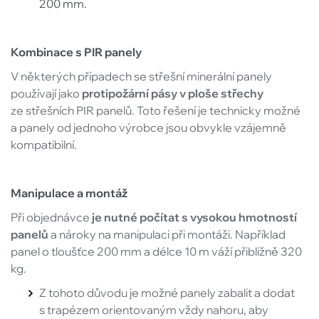
200 mm.
Kombinace s PIR panely
V některých případech se střešní minerální panely
používají jako
protipožární pásy v ploše střechy
ze střešních PIR panelů. Toto řešení je technicky možné
a panely od jednoho výrobce jsou obvykle vzájemně
kompatibilní.
Manipulace a montáž
Při objednávce
je nutné počítat s vysokou hmotností
panelů
a nároky na manipulaci při montáži. Například
panel o tloušťce 200 mm a délce 10 m váží přibližně 320
kg.
Z tohoto důvodu je možné panely zabalit a dodat
s trapézem orientovaným vždy nahoru, aby