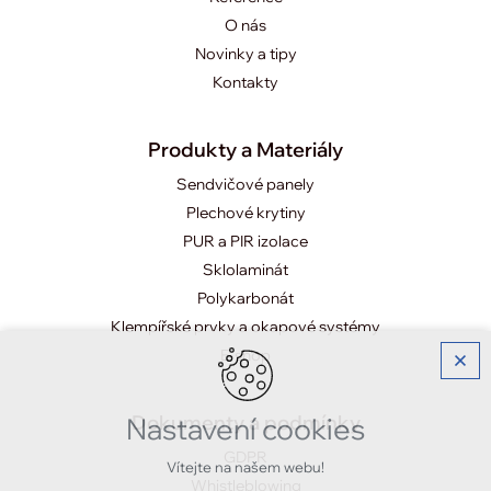
O nás
Novinky a tipy
Kontakty
Produkty a Materiály
Sendvičové panely
Plechové krytiny
PUR a PIR izolace
Sklolaminát
Polykarbonát
Klempířské prvky a okapové systémy
E-shop
Dokumenty a podmínky
Nastavení cookies
GDPR
Vítejte na našem webu!
Whistleblowing