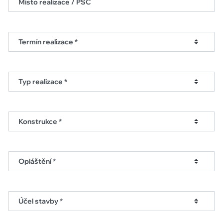
Místo realizace / PSČ
Termín realizace *
Typ realizace *
Konstrukce *
Opláštění *
Účel stavby *