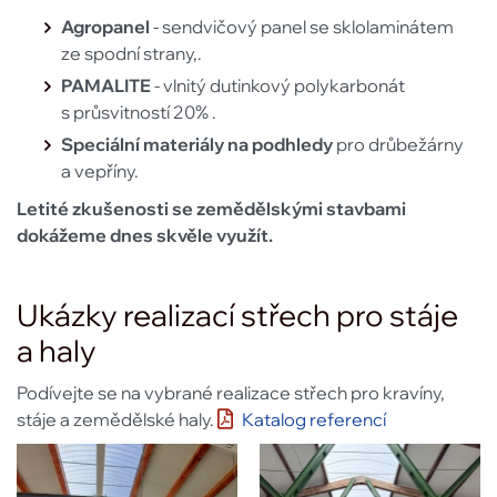
Agropanel
- sendvičový panel se sklolaminátem
ze spodní strany,.
PAMALITE
- vlnitý dutinkový polykarbonát
s průsvitností 20% .
Speciální materiály na podhledy
pro drůbežárny
a vepříny.
Letité zkušenosti se zemědělskými stavbami
dokážeme dnes skvěle využít.
Ukázky realizací střech pro stáje
a haly
Podívejte se na vybrané realizace střech pro kravíny,
stáje a zemědělské haly.
Katalog referencí