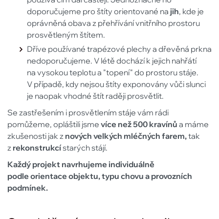
doporučujeme pro štíty orientované na
jih
, kde je
oprávněná obava z přehřívání vnitřního prostoru
prosvětleným štítem.
Dříve používané trapézové plechy a dřevěná prkna
nedoporučujeme. V létě dochází k jejich nahřátí
na vysokou teplotu a "topení" do prostoru stáje.
V případě, kdy nejsou štíty exponovány vůči slunci
je naopak vhodné štít raději prosvětlit.
Se zastřešením i prosvětlením stáje vám rádi
pomůžeme, opláštili jsme
více než 500 kravínů
a máme
zkušenosti jak z
nových velkých mléčných farem,
tak
z
rekonstrukcí
starých stájí.
Každý projekt navrhujeme individuálně
podle orientace objektu, typu chovu a provozních
podmínek.