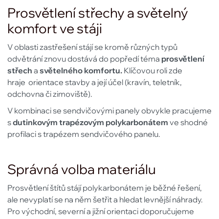
Prosvětlení střechy a světelný
komfort ve stáji
V oblasti zastřešení stájí se kromě různých typů
odvětrání znovu dostává do popředí téma
prosvětlení
střech
a
světelného komfortu.
Klíčovou roli zde
hraje
orientace stavby a její účel (kravín, teletník,
odchovna či zimoviště).
V kombinaci se sendvičovými panely obvykle pracujeme
s
dutinkovým trapézovým polykarbonátem
ve shodné
profilaci s trapézem sendvičového panelu.
Správná volba materiálu
Prosvětlení štítů stájí polykarbonátem je běžné řešení,
ale nevyplatí se na něm šetřit a hledat levnější náhrady.
Pro východní, severní a jižní orientaci doporučujeme