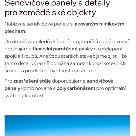
Sendvičové panely a detaily
pro zemědělské objekty
Nabízíme sendvičové panely s
l
akovaným hliníkovým
plechem
.
Do detailů podhledů drůbežárem, vepřínů a dojíren nově
doplňujeme
flexibilní parotěsné pásky
na přelepení
spojů a šroubů. Analýzou starších staveb jsme zjistili, že
tento detail výrazně pomáhá zamezit korozi kotevních
šroubů a prodlužuje životnost konstrukce.
Pro
zastřešení stáje
doporučujeme
sendvičové
panely
kombinované s
polykarbonátem
pro optimální
světelný komfort.