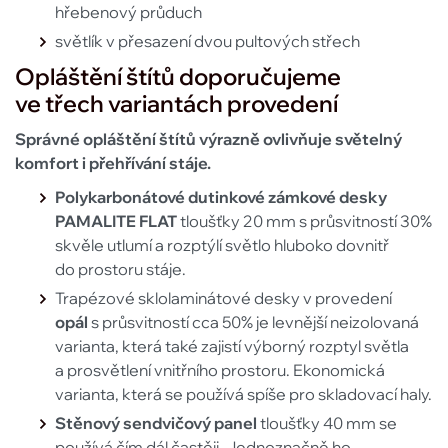
hřebenový průduch
světlík v přesazení dvou pultových střech
Opláštění štítů doporučujeme
ve třech variantách provedení
Správné opláštění štítů výrazně ovlivňuje světelný
komfort i přehřívání stáje.
Polykarbonátové dutinkové zámkové desky
PAMALITE FLAT
tloušťky 20 mm s průsvitností 30%
skvěle utlumí a rozptýlí světlo hluboko dovnitř
do prostoru stáje.
Trapézové sklolaminátové desky v provedení
opál
s průsvitností cca 50% je levnější neizolovaná
varianta, která také zajistí výborný rozptyl světla
a prosvětlení vnitřního prostoru. Ekonomická
varianta, která se používá spíše pro skladovací haly.
Stěnový sendvičový panel
tloušťky 40 mm se
používá čím dál častěji. Jednoznačně ho