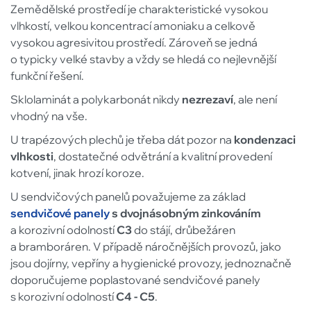
Zemědělské prostředí je charakteristické vysokou
vlhkostí, velkou koncentrací amoniaku a celkově
vysokou agresivitou prostředí. Zároveň se jedná
o typicky velké stavby a vždy se hledá co nejlevnější
funkční řešení.
Sklolaminát a polykarbonát nikdy
nezrezaví
, ale není
vhodný na vše.
U trapézových plechů je třeba dát pozor na
kondenzaci
vlhkosti
, dostatečné odvětrání a kvalitní provedení
kotvení, jinak hrozí koroze.
U sendvičových panelů považujeme za základ
sendvičové panely
s dvojnásobným zinkováním
a korozivní odolností
C3
do stájí, drůbežáren
a bramboráren. V případě náročnějších provozů, jako
jsou dojírny, vepříny a hygienické provozy, jednoznačně
doporučujeme poplastované sendvičové panely
s korozivní odolností
C4 -
C5
.