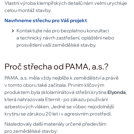
Vlastní výroba klempířských detailů nám velmi urychluje
celou montáž stavby.
Navrhneme střechu pro Váš projekt
Kontaktujte nás pro bezplatnou konzultaci
a technický návrh zastřešení, opláštění nebo
prosvětlení vaší zemědělské stavby.
Proč střecha od PAMA, a.s.?
PAMA, a.s. měla vždy nejblíže k zemědělství a právě
v tomto oboru také začínala. Prvním klíčovým
produktem byla sklolaminátová střešní krytina
Elyonda
,
která nahrazovala Eternit - po zákazu používání
azbestových vláken. Jedné se vůbec nejodolnější
krytinu se zárukou 20 let i v agresivním prostředí.
Následovaly další materiály určené především
pro zemědělské stavby: