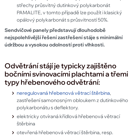
střechy průsvitný dutinkový polykarbonát
PAMALITE, v tomto případě lze použít i klasický
opálový polykarbonát s průsvitností 50%.
Sendvičové panely představují dlouhodobě
nejspolehlivější řešení zastřešení stáje s minimální
údržbou a vysokou odolností proti vlhkosti.
Odvětrání stájí je typicky zajištěno
bočními svinovacími plachtami a třemi
typy hřebenového odvětrání:
neregulovaná hřebenová větrací štěrbina
,
zastřešení samonosným obloukem z dutinkového
polykarbonátu s deflektory.
elektricky otvíraná křídlová hřebenová větrací
štěrbina
otevřená hřebenová větrací štěrbina, resp.