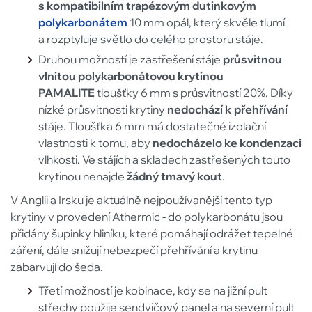
s kompatibilním trapézovým dutinkovým
polykarbonátem
10 mm opál, který skvěle tlumí
a rozptyluje světlo do celého prostoru stáje.
Druhou možností je zastřešení stáje
průsvitnou
vlnitou polykarbonátovou krytinou
PAMALITE
tloušťky 6 mm s průsvitností 20%. Díky
nízké průsvitnosti krytiny
nedochází k přehřívání
stáje. Tloušťka 6 mm má dostatečné izolační
vlastnosti k tomu, aby
nedocházelo ke kondenzaci
vlhkosti. Ve stájích a skladech zastřešených touto
krytinou nenajde
žádný tmavý kout
.
V Anglii a Irsku je aktuálně nejpoužívanější tento typ
krytiny v provedení Athermic - do polykarbonátu jsou
přidány šupinky hliníku, které pomáhají odrážet tepelné
záření, dále snižují nebezpečí přehřívání a krytinu
zabarvují do šeda.
Třetí možností je kobinace, kdy se na jižní pult
střechy použije sendvičový panel a na severní pult