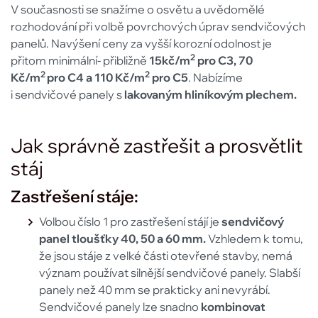
V současnosti se snažíme o osvětu a uvědomělé
rozhodování při volbě povrchových úprav sendvičových
panelů. Navýšení ceny za vyšší korozní odolnost je
2
přitom minimální- přibližně
15kč/m
pro C3, 70
2
2
Kč/m
pro C4 a 110 Kč/m
pro C5
. Nabízíme
i sendvičové panely s
l
akovaným hliníkovým plechem.
Jak správně zastřešit a prosvětlit
stáj
Zastřešení stáje:
Volbou číslo 1 pro zastřešení stájí je
sendvičový
panel tloušťky 40, 50 a 60 mm.
Vzhledem k tomu,
že jsou stáje z velké části otevřené stavby, nemá
význam používat silnější sendvičové panely. Slabší
panely než 40 mm se prakticky ani nevyrábí.
Sendvičové panely lze snadno
kombinovat