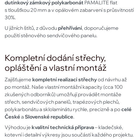
dutinkový zámkový polykarbonát
PAMALITE flat
s tloušťkou 20 mm a v opálovém zabarvení s průsvitností
30%.
U jižních štítů, z důvodu
přehřívání
, doporučujeme
použití stěnového sendvičového panelu.
Kompletní dodání střechy,
opláštění a vlastní montáž
Zajišťujeme
kompletní realizaci střechy
od návrhu až
po montáž. Naše vlastní montážní kapacity (cca 100
zkušených odborníků) umožňují provádět montáže
střech, sendvičových panelů, trapézových plechů,
polykarbonátu a sklolaminátu rychle, precizně a po
celé
České
a
Slovenské republice
.
Výhodou je
kvalitní technická příprava
– kladečské,
kotevní i detailní výkresy jsou součástí každého projektu.